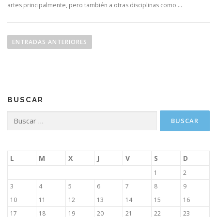
artes principalmente, pero también a otras disciplinas como …
N
a
ENTRADAS ANTERIORES
v
e
g
a
BUSCAR
c
i
Buscar:
ó
n
d
L
M
X
J
V
S
D
e
1
2
e
3
4
5
6
7
8
9
n
10
11
12
13
14
15
16
t
17
18
19
20
21
22
23