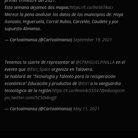
primer trimestre del 2021.
Esta semana dejamos dos mapas:
https://t.co/lNIS6TAaLi
Merece la pena analizar los datos de los municipios de: Hoya
Gonzalo, Higueruela, Corral Rubio, Carcelén, Caudete y por
supuesto Almansa..
— Cartoalmansa (@Cartoalmansa)
September 19, 2021
Tenemos la suerte de representar al
@CPMIGUELPINILLA
en el
evento que
@Esri_Spain
organiza en Talavera.
Se hablará de "Tecnología y Talento para la recuperación
económica".Educación y productos de
@Esri
a la vanguardia
tecnológica de la región.
https://t.co/Rmm4cS5547
@educajccm
pic.twitter.com/5C5DvkogJt
— Cartoalmansa (@Cartoalmansa)
May 11, 2021