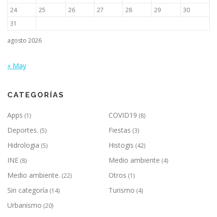
r
24
25
26
27
28
29
30
a
d
31
a
agosto 2026
s
« May
CATEGORÍAS
Apps
COVID19
(1)
(8)
Deportes.
Fiestas
(5)
(3)
Hidrologia
Histogis
(5)
(42)
INE
Medio ambiente
(8)
(4)
Medio ambiente.
Otros
(22)
(1)
Sin categoría
Turismo
(14)
(4)
Urbanismo
(20)