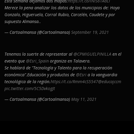
Esta semana dejamos dos mapas:
https://t.co/lNIS6TAaLi
Merece la pena analizar los datos de los municipios de: Hoya
Gonzalo, Higueruela, Corral Rubio, Carcelén, Caudete y por
supuesto Almansa..
— Cartoalmansa (@Cartoalmansa)
September 19, 2021
Tenemos la suerte de representar al
@CPMIGUELPINILLA
en el
evento que
@Esri_Spain
organiza en Talavera.
Se hablará de "Tecnología y Talento para la recuperación
económica".Educación y productos de
@Esri
a la vanguardia
tecnológica de la región.
https://t.co/Rmm4cS5547
@educajccm
pic.twitter.com/5C5DvkogJt
— Cartoalmansa (@Cartoalmansa)
May 11, 2021