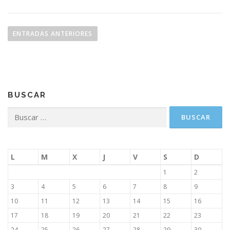
N
a
ENTRADAS ANTERIORES
v
e
g
a
BUSCAR
c
i
Buscar:
ó
n
d
L
M
X
J
V
S
D
e
1
2
e
3
4
5
6
7
8
9
n
10
11
12
13
14
15
16
t
17
18
19
20
21
22
23
r
24
25
26
27
28
29
30