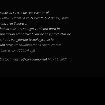
nemos la suerte de representar al
PMIGUELPINILLA
en el evento que
@Esri_Spain
ganiza en Talavera.
 hablará de "Tecnología y Talento para la
cuperación económica".Educación y productos de
sri
a la vanguardia tecnológica de la
ión.
https://t.co/Rmm4cS5547
@educajccm
c.twitter.com/5C5DvkogJt
Cartoalmansa (@Cartoalmansa)
May 11, 2021