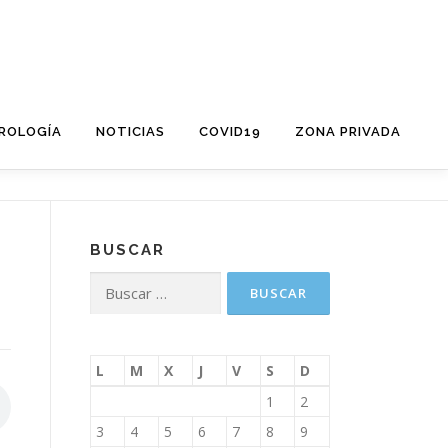
DROLOGÍA
NOTICIAS
COVID19
ZONA PRIVADA
BUSCAR
Buscar:
L
M
X
J
V
S
D
1
2
3
4
5
6
7
8
9