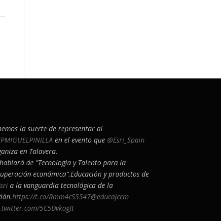
nemos la suerte de representar al
PMIGUELPINILLA
en el evento que
@Esri_Spain
ganiza en Talavera.
 hablará de "Tecnología y Talento para la
cuperación económica".Educación y productos de
sri
a la vanguardia tecnológica de la
ión.
https://t.co/Rmm4cS5547
@educajccm
c.twitter.com/5C5DvkogJt