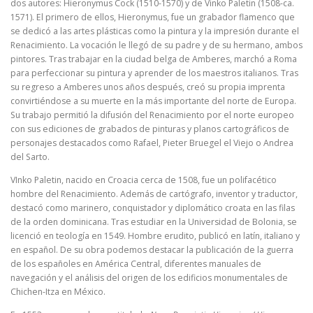
dos autores: Hieronymus Cock (1510-1570) y de Vinko Paletin (1508-ca.
1571). El primero de ellos, Hieronymus, fue un grabador flamenco que
se dedicó a las artes plásticas como la pintura y la impresión durante el
Renacimiento. La vocación le llegó de su padre y de su hermano, ambos
pintores. Tras trabajar en la ciudad belga de Amberes, marchó a Roma
para perfeccionar su pintura y aprender de los maestros italianos. Tras
su regreso a Amberes unos años después, creó su propia imprenta
convirtiéndose a su muerte en la más importante del norte de Europa.
Su trabajo permitió la difusión del Renacimiento por el norte europeo
con sus ediciones de grabados de pinturas y planos cartográficos de
personajes destacados como Rafael, Pieter Bruegel el Viejo o Andrea
del Sarto.
VInko Paletin, nacido en Croacia cerca de 1508, fue un polifacético
hombre del Renacimiento. Además de cartógrafo, inventor y traductor,
destacó como marinero, conquistador y diplomático croata en las filas
de la orden dominicana. Tras estudiar en la Universidad de Bolonia, se
licenció en teología en 1549. Hombre erudito, publicó en latín, italiano y
en español. De su obra podemos destacar la publicación de la guerra
de los españoles en América Central, diferentes manuales de
navegación y el análisis del origen de los edificios monumentales de
Chichen-Itza en México.