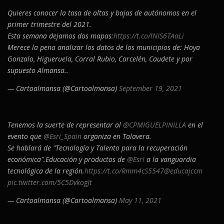
Quieres conocer la tasa de altas y bajas de autónomos en el
primer trimestre del 2021.
Esta semana dejamos dos mapas:
https://t.co/lNIS6TAaLi
Merece la pena analizar los datos de los municipios de: Hoya
Gonzalo, Higueruela, Corral Rubio, Carcelén, Caudete y por
supuesto Almansa..
— Cartoalmansa (@Cartoalmansa)
September 19, 2021
Tenemos la suerte de representar al
@CPMIGUELPINILLA
en el
evento que
@Esri_Spain
organiza en Talavera.
Se hablará de "Tecnología y Talento para la recuperación
económica".Educación y productos de
@Esri
a la vanguardia
tecnológica de la región.
https://t.co/Rmm4cS5547
@educajccm
pic.twitter.com/5C5DvkogJt
— Cartoalmansa (@Cartoalmansa)
May 11, 2021