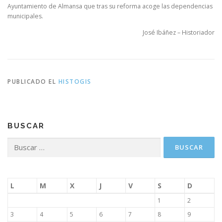
Ayuntamiento de Almansa que tras su reforma acoge las dependencias
municipales.
José Ibáñez – Historiador
PUBLICADO EL
HISTOGIS
BUSCAR
Buscar:
L
M
X
J
V
S
D
1
2
3
4
5
6
7
8
9