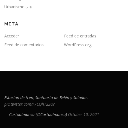
Urbanismo
(20)
META
Acceder
Feed de entradas
Feed de comentarios
WordPress.org
Estación de tren, Santuario de Belén y Saladar.
pic.twitter.com/r7CQhT2ZOr
— Cartoalmansa (@Cartoalmansa)
October 10, 2021