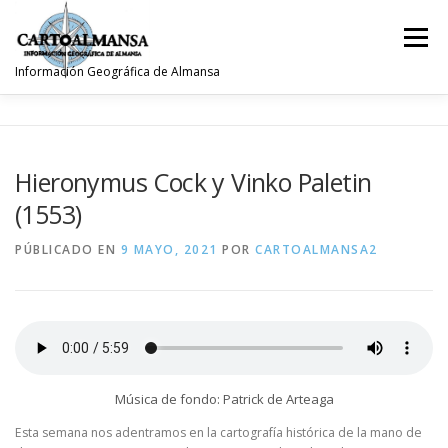
Saltar
al
Menú
contenido
Información Geográfica de Almansa
INICIO
INE
MEDIO AMBIENTE
URBANISMO
Hieronymus Cock y Vinko Paletin
(1553)
TURISMO
HISTOGIS
FIESTAS
DEPORTES
PÚBLICADO EN
9 MAYO, 2021
POR
CARTOALMANSA2
HIDROLOGÍA
NOTICIAS
COVID19
ZONA PRIVADA
Música de fondo: Patrick de Arteaga
Esta semana nos adentramos en la cartografía histórica de la mano de