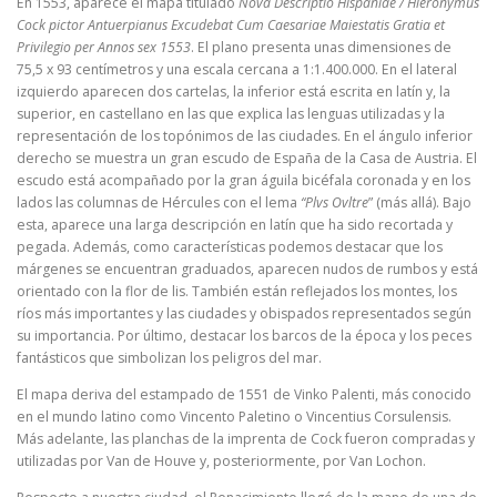
En 1553, aparece el mapa titulado
Nova Descriptio Hispaniae / Hieronymus
Cock pictor Antuerpianus Excudebat Cum Caesariae Maiestatis Gratia et
Privilegio per Annos sex 1553
. El plano presenta unas dimensiones de
75,5 x 93 centímetros y una escala cercana a 1:1.400.000. En el lateral
izquierdo aparecen dos cartelas, la inferior está escrita en latín y, la
superior, en castellano en las que explica las lenguas utilizadas y la
representación de los topónimos de las ciudades. En el ángulo inferior
derecho se muestra un gran escudo de España de la Casa de Austria. El
escudo está acompañado por la gran águila bicéfala coronada y en los
lados las columnas de Hércules con el lema
“Plvs Ovltre
” (más allá). Bajo
esta, aparece una larga descripción en latín que ha sido recortada y
pegada. Además, como características podemos destacar que los
márgenes se encuentran graduados, aparecen nudos de rumbos y está
orientado con la flor de lis. También están reflejados los montes, los
ríos más importantes y las ciudades y obispados representados según
su importancia. Por último, destacar los barcos de la época y los peces
fantásticos que simbolizan los peligros del mar.
El mapa deriva del estampado de 1551 de Vinko Palenti, más conocido
en el mundo latino como Vincento Paletino o Vincentius Corsulensis.
Más adelante, las planchas de la imprenta de Cock fueron compradas y
utilizadas por Van de Houve y, posteriormente, por Van Lochon.