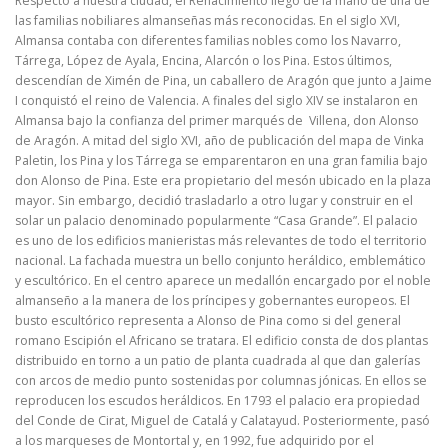
Respecto a nuestra ciudad, el Renacimiento llegó de la mano de una de
las familias nobiliares almanseñas más reconocidas. En el siglo XVI,
Almansa contaba con diferentes familias nobles como los Navarro,
Tárrega, López de Ayala, Encina, Alarcón o los Pina. Estos últimos,
descendían de Ximén de Pina, un caballero de Aragón que junto a Jaime
I conquistó el reino de Valencia. A finales del siglo XIV se instalaron en
Almansa bajo la confianza del primer marqués de Villena, don Alonso
de Aragón. A mitad del siglo XVI, año de publicación del mapa de Vinka
Paletin, los Pina y los Tárrega se emparentaron en una gran familia bajo
don Alonso de Pina. Este era propietario del mesón ubicado en la plaza
mayor. Sin embargo, decidió trasladarlo a otro lugar y construir en el
solar un palacio denominado popularmente “Casa Grande”. El palacio
es uno de los edificios manieristas más relevantes de todo el territorio
nacional. La fachada muestra un bello conjunto heráldico, emblemático
y escultórico. En el centro aparece un medallón encargado por el noble
almanseño a la manera de los príncipes y gobernantes europeos. El
busto escultórico representa a Alonso de Pina como si del general
romano Escipión el Africano se tratara. El edificio consta de dos plantas
distribuido en torno a un patio de planta cuadrada al que dan galerías
con arcos de medio punto sostenidas por columnas jónicas. En ellos se
reproducen los escudos heráldicos. En 1793 el palacio era propiedad
del Conde de Cirat, Miguel de Catalá y Calatayud. Posteriormente, pasó
a los marqueses de Montortal y, en 1992, fue adquirido por el