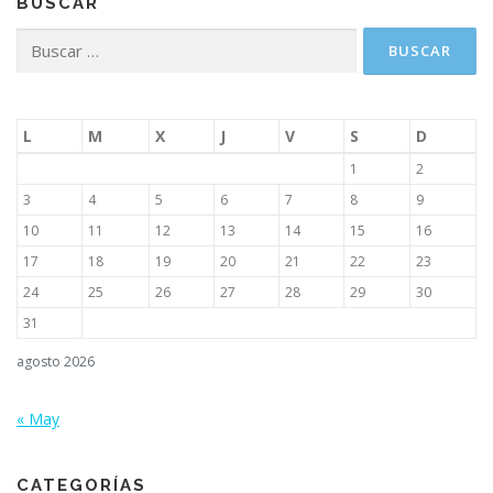
BUSCAR
c
i
Buscar:
ó
n
d
L
M
X
J
V
S
D
e
1
2
e
3
4
5
6
7
8
9
n
10
11
12
13
14
15
16
t
17
18
19
20
21
22
23
r
24
25
26
27
28
29
30
a
d
31
a
agosto 2026
s
« May
CATEGORÍAS