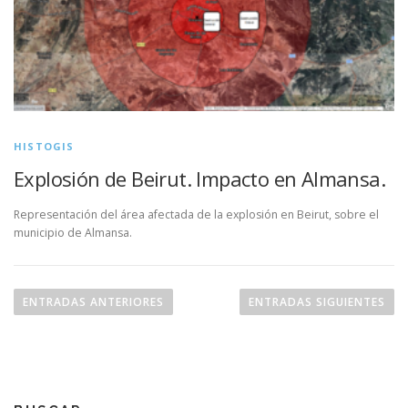
HISTOGIS
Explosión de Beirut. Impacto en Almansa.
Representación del área afectada de la explosión en Beirut, sobre el
municipio de Almansa.
N
a
ENTRADAS ANTERIORES
ENTRADAS SIGUIENTES
v
e
g
a